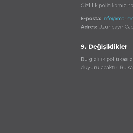
Gizlilik politikamız h
E-posta:
info@marme
Adres:
Uzunçayır Cadd
9. Değişiklikler
Bu gizlilik politikas
duyurulacaktır. Bu sa