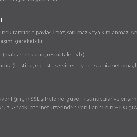
ı
çüncü taraflarla paylaşılmaz, satılmaz veya kiralanmaz. A
aşımı gerekebilir:
r (mahkeme kararı, resmi talep vb.)
ımız (hosting, e-posta servisleri - yalnızca hizmet amaçl
güvenliği için SSL şifreleme, güvenli sunucular ve erişi
yoruz. Ancak internet üzerinden veri iletiminin %100 gü