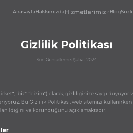
Hizmetlerimiz
Anasayfa
Hakkımızda
Blog
Sözl
Gizlilik Politikası
Son Güncelleme: Şubat 2024
et", "biz", "bizim") olarak, gizliliğinize saygı duyuyor ve
yoruz. Bu Gizlilik Politikası, web sitemizi kullanırken 
ullanıldığını ve korunduğunu açıklamaktadır.
ler