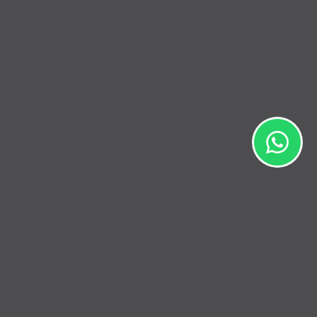
sından haberler, yazılar ve ipuçları. Yalnızca e-
Abone ol