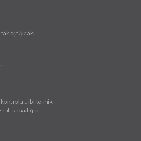
ncak aşağıdaki
ı)
m kontrolü gibi teknik
venli olmadığını