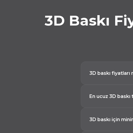
3D Baskı Fi
3D baskı fiyatları 
3D baskı fiyatları
En ucuz 3D baskı t
baskı teknolojisi 
veya STEP dosyanızı
FDM (Fused Deposi
3D baskı için mini
gram başına ₺3'den
parçalar için ideal