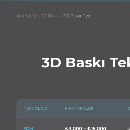
Ana Sayfa
3D Baskı
3D Baskı Fiyat
3D Baskı Tek
TEKNOLOJI
FIYAT ARALIĞI
G
FDM
₺3.000 – ₺15.000
₺