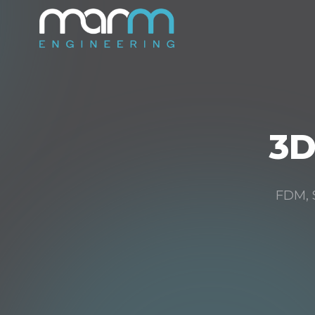
3D
FDM, S