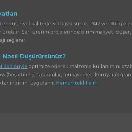
atları
)
endüstriyel kalitede 3D baskı sunar. PA12 ve PA11 mal
üretilir. Seri üretim projelerinde birim maliyeti düşer,
jı sağlanır.
ı Nasıl Düşürürsünüz?
 ilkeleriyle
optimize ederek malzeme kullanımını azaltab
llow (boşaltılmış) tasarımlar, mukavemeti koruyarak gra
ktar indirimi uygulanır.
Hemen teklif alın!