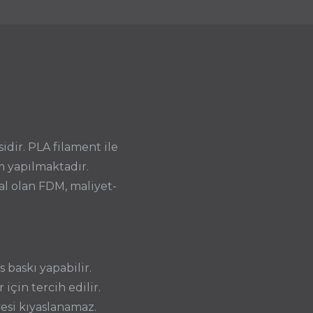
idir. PLA filament ile
m yapılmaktadır.
al olan FDM, maliyet-
 baskı yapabilir.
çin tercih edilir.
yesi kıyaslanamaz.