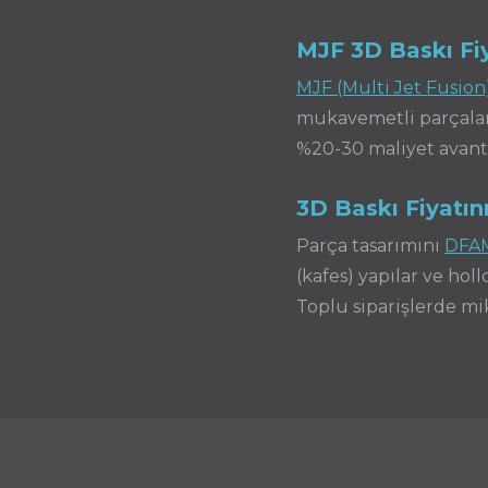
MJF 3D Baskı Fiy
MJF (Multi Jet Fusion
mukavemetli parçalar 
%20-30 maliyet avanta
3D Baskı Fiyatın
Parça tasarımını
DFAM
(kafes) yapılar ve ho
Toplu siparişlerde mi