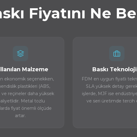
skı Fiyatını Ne Bel
llanılan Malzeme
Baskı Teknoloji
n ekonomik seçenekken,
FDM en uygun fiyatlı tekno
ndislik plastikleri (ABS,
SLA yüksek detay gerek
 ve reçineler daha yüksek
işlerde, MJF ise endüstriye
liyetlidir. Metal tozlu
ve seri üretimde tercih e
larda fiyat önemli ölçüde
artar.