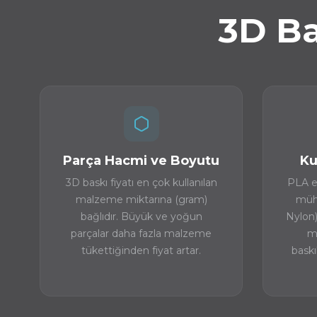
3D Ba
Parça Hacmi ve Boyutu
Ku
3D baskı fiyatı en çok kullanılan
PLA e
malzeme miktarına (gram)
mühe
bağlıdır. Büyük ve yoğun
Nylon)
parçalar daha fazla malzeme
ma
tükettiğinden fiyat artar.
baskı