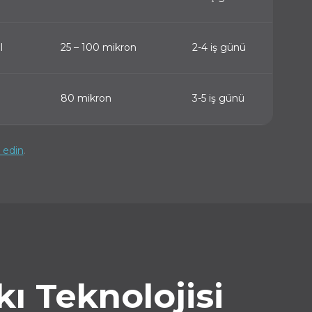
l
25 – 100 mikron
2-4 iş günü
80 mikron
3-5 iş günü
p edin
.
ı Teknolojisi