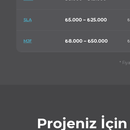
SLA
₺5.000 – ₺25.000
₺
MJF
₺8.000 – ₺50.000
₺
* Fiy
Projeniz İçi