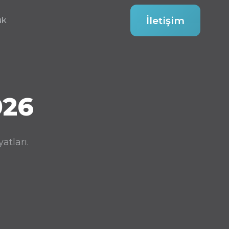
İletişim
ük
26
atları.