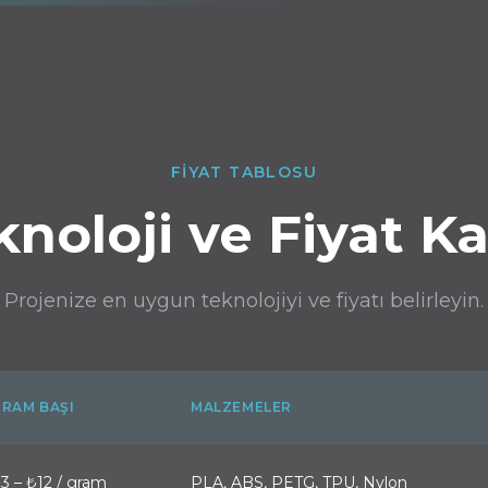
FIYAT TABLOSU
noloji ve Fiyat Ka
Projenize en uygun teknolojiyi ve fiyatı belirleyin.
RAM BAŞI
MALZEMELER
3 – ₺12 / gram
PLA, ABS, PETG, TPU, Nylon