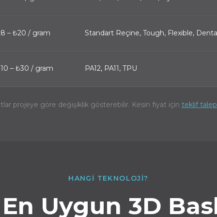
8 – ₺20 / gram
Standart Reçine, Tough, Flexible, Denta
10 – ₺30 / gram
PA12, PA11, TPU
atlar projeye göre değişiklik gösterebilir. Kesin fiyat için
teklif tale
HANGI TEKNOLOJI?
n En Uygun 3D Bask