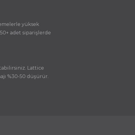
zemelerle yüksek
 50+ adet siparişlerde
ilirsiniz. Lattice
majı %30-50 düşürür.