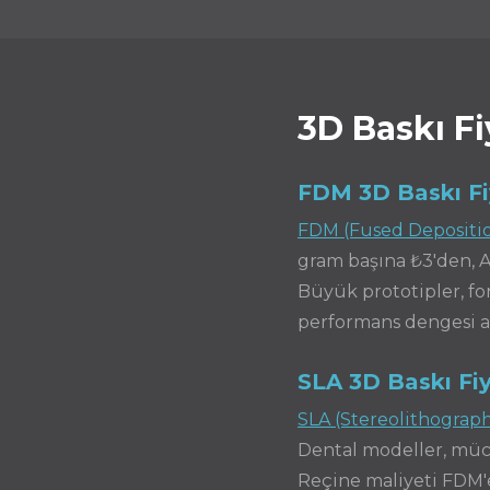
3D Baskı Fi
FDM 3D Baskı Fiy
FDM (Fused Depositi
gram başına ₺3'den, A
Büyük prototipler, fo
performans dengesi aç
SLA 3D Baskı Fiy
SLA (Stereolithograp
Dental modeller, mücev
Reçine maliyeti FDM'e