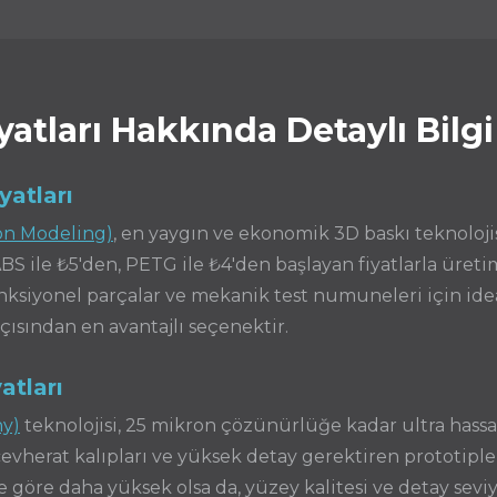
yatları Hakkında Detaylı Bilgi
atları
on Modeling)
, en yaygın ve ekonomik 3D baskı teknolojis
BS ile ₺5'den, PETG ile ₺4'den başlayan fiyatlarla üreti
nksiyonel parçalar ve mekanik test numuneleri için ide
ısından en avantajlı seçenektir.
atları
hy)
teknolojisi, 25 mikron çözünürlüğe kadar ultra hassas
herat kalıpları ve yüksek detay gerektiren prototipler i
 göre daha yüksek olsa da, yüzey kalitesi ve detay sevi