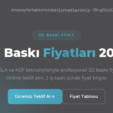
Hizmetlerimiz
Anasayfa
Hakkımızda
Blog
Sözl
3D BASKI FIYAT
 Baskı
Fiyatları
20
LA ve MJF teknolojileriyle profesyonel 3D baskı fiy
Online teklif alın, 2 iş saati içinde fiyat bilgisi.
Ücretsiz Teklif Al
Fiyat Tablosu