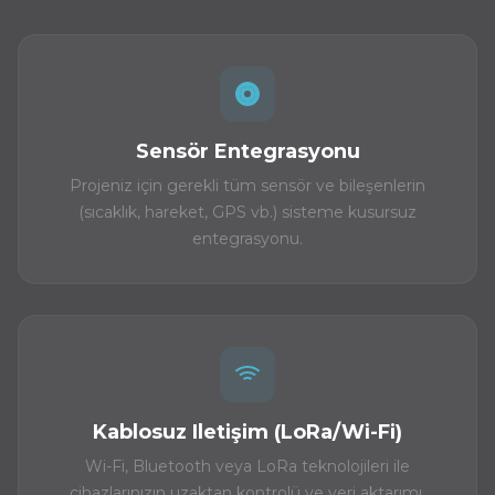
Sensör Entegrasyonu
Projeniz için gerekli tüm sensör ve bileşenlerin
(sıcaklık, hareket, GPS vb.) sisteme kusursuz
entegrasyonu.
Kablosuz Iletişim (LoRa/Wi-Fi)
Wi-Fi, Bluetooth veya LoRa teknolojileri ile
cihazlarınızın uzaktan kontrolü ve veri aktarımı.