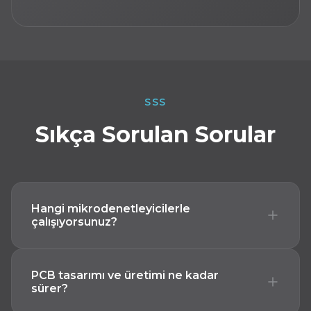
SSS
Sıkça Sorulan Sorular
Hangi mikrodenetleyicilerle
çalışıyorsunuz?
Başta ESP32, STM32 ve Arduino tabanlı
PCB tasarımı ve üretimi ne kadar
platformlar olmak üzere, projenin
sürer?
gereksinimlerine en uygun