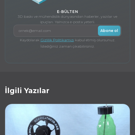
E-BÜLTEN
3D baskı ve mühendislik dünyasından haberler, yazılar ve
ipuçları. Yalnızca e-posta yeterli.
E-posta
Abone ol
Kaydolarak
Gizlilik Politikamızı
kabul etmiş olursunuz.
İstediğiniz zaman çıkabilirsiniz.
İlgili Yazılar